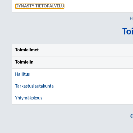
SIIRRY S
DYNASTY TIETOPALVELU
H
To
Toimielimet
Toimielin
Hallitus
Tarkastuslautakunta
Yhtymäkokous
©