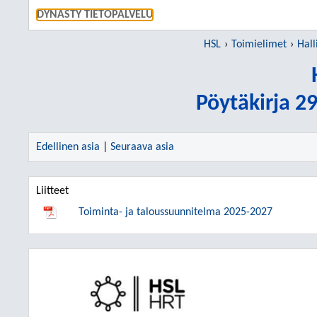
SIIRRY S
DYNASTY TIETOPALVELU
HSL
Toimielimet
Hall
Pöytäkirja 2
Edellinen asia
|
Seuraava asia
Liitteet
Toiminta- ja taloussuunnitelma 2025-2027